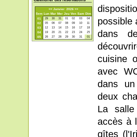
disposit
<<
Janvier 2026
>>
Sem
Lun
Mar
Mer
Jeu
Ven
Sam
Dim
possible 
01
29
30
31
01
02
03
04
02
05
06
07
08
09
10
11
03
12
13
14
15
16
17
18
dans de
04
19
20
21
22
23
24
25
05
26
27
28
29
30
31
01
découvri
cuisine o
avec WC
dans un
deux cha
La sall
accès à 
gîtes (l'