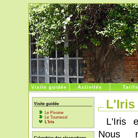
Visite guidée
Activités
Tarif
L'Iris
Visite guidée
Le Pivoine
Le Tournesol
L'Iris 
L'Iris
Nous m
Calendrier des réservations